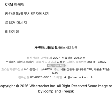
CRM 마케팅
카카오톡/앱푸시/문자메시지
트리거 메시지
리타게팅
개인정보 처리방침
서비스 이용약관
통신판매신고번호
 제 2024-서울성동-2089 호
주식회사 와이즈트래커   
대표자 사내이사
 김정우   
사업자등록번호
 261-81-22632
사업자정보 확인
호스팅제공자정보
 아마존웹서비스(AWS)   
주소
 서울 성동구 광나루로 130, 서울숲IT캐슬 
1410   
전화번호
 02-6925-6636   
이메일
 mkt@wisetracker.co.kr
opyright © 2026 Wisetracker Inc. All Right Reserved.Some Image of
by jcomp and Freepik