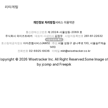
리타게팅
개인정보 처리방침
서비스 이용약관
통신판매신고번호
 제 2024-서울성동-2089 호
주식회사 와이즈트래커   
대표자 사내이사
 김정우   
사업자등록번호
 261-81-22632
사업자정보 확인
호스팅제공자정보
 아마존웹서비스(AWS)   
주소
 서울 성동구 광나루로 130, 서울숲IT캐슬 
1410   
전화번호
 02-6925-6636   
이메일
 mkt@wisetracker.co.kr
opyright © 2026 Wisetracker Inc. All Right Reserved.Some Image of
by jcomp and Freepik