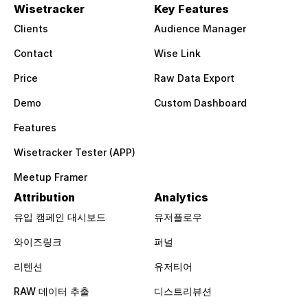
Wisetracker
Key Features
Clients
Audience Manager
Contact
Wise Link
Price
Raw Data Export
Demo
Custom Dashboard
Features
Wisetracker Tester (APP)
Meetup Framer
Attribution
Analytics
유입 캠페인 대시보드
유저플로우
와이즈링크
퍼널
리텐션
유저티어
RAW 데이터 추출
디스트리뷰션